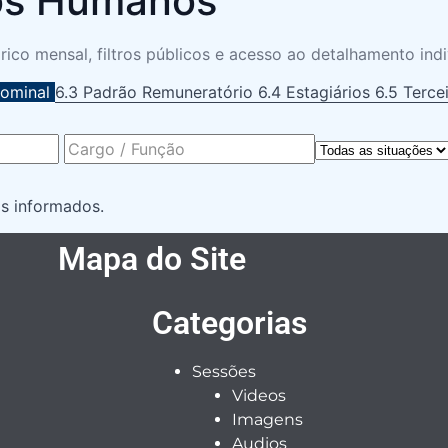
sos Humanos
co mensal, filtros públicos e acesso ao detalhamento indi
Nominal
6.3 Padrão Remuneratório
6.4 Estagiários
6.5 Terce
s informados.
Mapa do Site
Categorias
Sessões
Videos
Imagens
Audios