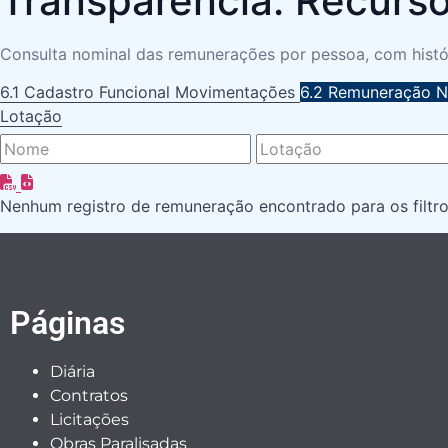
Transparência: Recur
Consulta nominal das remunerações por pessoa, com históri
6.1 Cadastro Funcional
Movimentações
6.2 Remuneração 
Lotação
Nenhum registro de remuneração encontrado para os filtro
Páginas
Diária
Contratos
Licitações
Obras Paralisadas