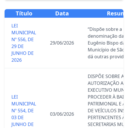
Título
Data
Resum
LEI
“Dispõe sobre a
MUNICIPAL
denominação da 
Nº 556, DE
29/06/2026
Eugênio Bispo da S
29 DE
Município de São F
JUNHO DE
dá outras providên
2026
DISPÕE SOBRE A
AUTORIZAÇÃO AO
EXECUTIVO MUNIC
LEI
PROCEDER À BAIX
MUNICIPAL
PATRIMONIAL E A
Nº 554, DE
DE VEÍCULOS INSE
03/06/2026
03 DE
PERTENCENTES ÀS
JUNHO DE
SECRETARIAS MUN