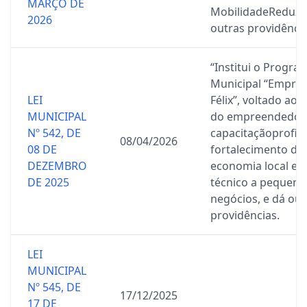
MARÇO DE
MobilidadeReduzi
2026
outras providências
“Institui o Progra
Municipal “Empre
LEI
Félix”, voltado ao 
MUNICIPAL
do empreendedor
Nº 542, DE
capacitaçãoprofiss
08/04/2026
08 DE
fortalecimento da
DEZEMBRO
economia local e 
DE 2025
técnico a pequeno
negócios, e dá out
providências.
LEI
MUNICIPAL
Nº 545, DE
17/12/2025
17 DE