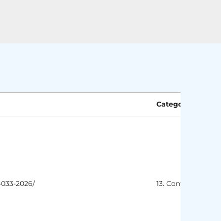
Categoria
h
o-033-2026/
13. Contratos
c