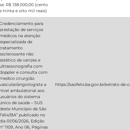
se: R$ 138.000,00 (cento
e trinta e oito mil reais)
Credenciamento para
prestação de serviços
médicos na atenção
especializada de
tratamento
esclerosante não
estético de varizes e
ultrassonografia com
doppler e consulta com
medico cirurgião
vascular/angiologista a
https://saofelix.ba.gov.br/extrato-de
nível ambulatorial aos
usuários do sistema
único de saúde – SUS
deste Município de São
Félix/BA” publicado no
dia 01/06/2026, Edição
nº 1109, Ano 06, Páginas