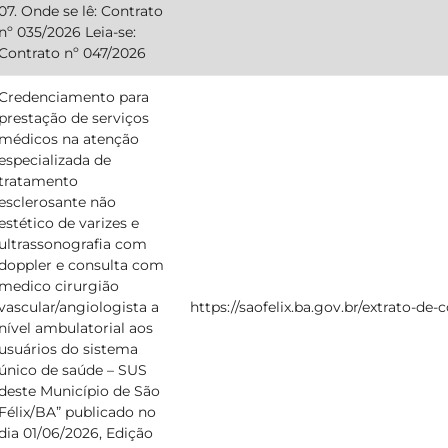
07. Onde se lê: Contrato
nº 035/2026 Leia-se:
Contrato nº 047/2026
Credenciamento para
prestação de serviços
médicos na atenção
especializada de
tratamento
esclerosante não
estético de varizes e
ultrassonografia com
doppler e consulta com
medico cirurgião
vascular/angiologista a
https://saofelix.ba.gov.br/extrato-de
nível ambulatorial aos
usuários do sistema
único de saúde – SUS
deste Município de São
Félix/BA” publicado no
dia 01/06/2026, Edição