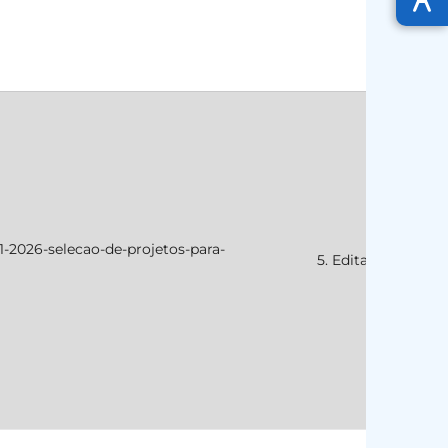
001-2026-selecao-de-projetos-para-
h
5. Editais
E