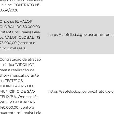
Leia-se: CONTRATO Nº
033A/2026
Onde se lê: VALOR
GLOBAL: R$ 80.000,00
(oitenta mil reais) Leia-
https://saofelix.ba.gov.br/extrato-de
se: VALOR GLOBAL: R$
75.000,00 (setenta e
cinco mil reais)
Contratação da atração
artística “VIRGILIO”,
para a realização de
show musical durante
os FESTEJOS
JUNINOS/2026 DO
MUNICÍPIO DE SÃO
https://saofelix.ba.gov.br/extrato-de
FÉLIX/BA. Onde se lê:
VALOR GLOBAL: R$
140.000,00 (cento e
quarenta mil reais) Leia-