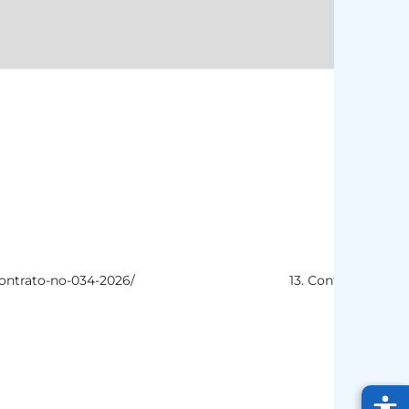
h
-contrato-no-034-2026/
13. Contratos
c