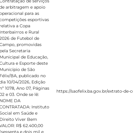
Contratação de serviços
de arbitragem e apoio
operacional para as
competições esportivas
relativa a Copa
Interbairros e Rural
2026 de Futebol de
Campo, promovidas
pela Secretaria
Municipal de Educação,
Cultura e Esporte deste
Município de São
Félix/BA, publicado no
dia 10/04/2026, Edição
nº 1078, Ano 07, Páginas
https://saofelix.ba.gov.br/extrato-de
02 e 03. Onde se lê:
NOME DA
CONTRATADA: Instituto
Social em Saúde e
Direito Viver Bem
VALOR: R$ 62.400,00
(sessenta e dois mil e