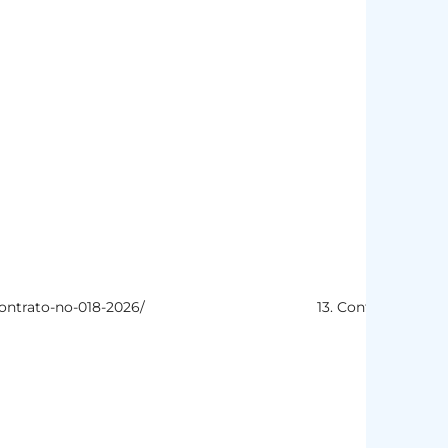
-contrato-no-018-2026/
13. Contratos
h