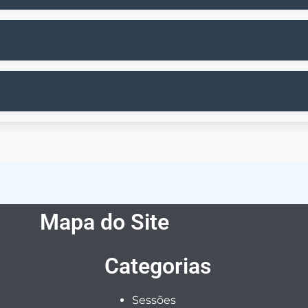
DIDAS DE PREVENÇÃO E CONTROLE DO CORONAVÍRUS
DE 2021 DE ENFRENTAMENTO AO COVID-19
O DE 2020 DE ENFRENTAMENTO AO COVID-19
Mapa do Site
Categorias
Sessões