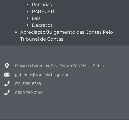
Portarias
PARECER
Leis
Decretos
Apreciação/Julgamento das Contas Pelo
Tribunal de Contas
Praça da Bandeira, S/N, Centro São Felix - Bahia
gabinete@saofelix.ba.gov.br
(75) 3199-8288
0800 750 0145