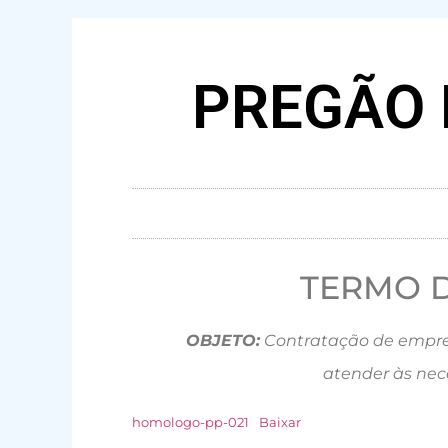
PREGÃO 
TERMO 
OBJETO:
Contratação de empres
atender às nece
homologo-pp-021
Baixar