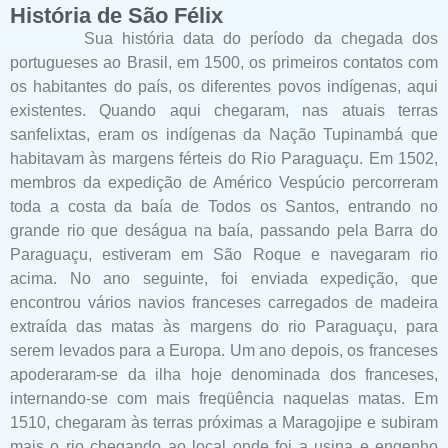
História de São Félix
Sua história data do período da chegada dos
portugueses ao Brasil, em 1500, os primeiros contatos com
os habitantes do país, os diferentes povos indígenas, aqui
existentes. Quando aqui chegaram, nas atuais terras
sanfelixtas, eram os indígenas da Nação Tupinambá que
habitavam às margens férteis do Rio Paraguaçu. Em 1502,
membros da expedição de Américo Vespúcio percorreram
toda a costa da baía de Todos os Santos, entrando no
grande rio que deságua na baía, passando pela Barra do
Paraguaçu, estiveram em São Roque e navegaram rio
acima. No ano seguinte, foi enviada expedição, que
encontrou vários navios franceses carregados de madeira
extraída das matas às margens do rio Paraguaçu, para
serem levados para a Europa. Um ano depois, os franceses
apoderaram-se da ilha hoje denominada dos franceses,
internando-se com mais freqüência naquelas matas. Em
1510, chegaram às terras próximas a Maragojipe e subiram
mais o rio chegando ao local onde foi a usina e engenho