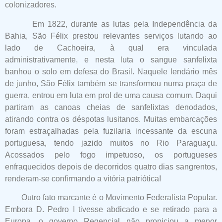
colonizadores.
Em 1822, durante as lutas pela Independência da
Bahia, São Félix prestou relevantes serviços lutando ao
lado de Cachoeira, à qual era vinculada
administrativamente, e nesta luta o sangue sanfelixta
banhou o solo em defesa do Brasil. Naquele lendário mês
de junho, São Félix também se transformou numa praça de
guerra, entrou em luta em prol de uma causa comum. Daqui
partiram as canoas cheias de sanfelixtas denodados,
atirando contra os déspotas lusitanos. Muitas embarcações
foram estraçalhadas pela fuzilaria incessante da escuna
portuguesa, tendo jazido muitos no Rio Paraguaçu.
Acossados pelo fogo impetuoso, os portugueses
enfraquecidos depois de decorridos quatro dias sangrentos,
renderam-se confirmando a vitória patriótica!
Outro fato marcante é o Movimento Federalista Popular.
Embora D. Pedro I tivesse abdicado e se retirado para a
Europa, o governo Regencial não propiciou a menor