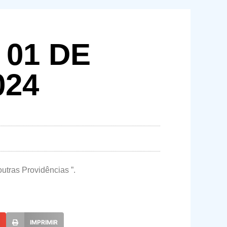
 01 DE
024
utras Providências ”.
L
IMPRIMIR