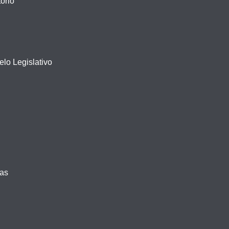
ório
lo Legislativo
vas