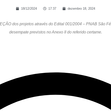
18/12/2024
17:37
dezembro 18, 2024
EÇÃO dos projetos através do Edital 001/2004 – PNAB São Félix 
desempate previstos no Anexo II do referido certame.