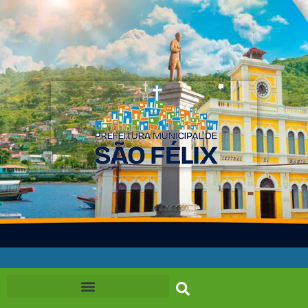
Ir
para
o
conteúdo