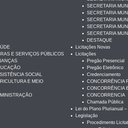
SECRETARIA MUNI
SECRETARIA MUN
SECRETARIA MUNI
SECRETARIA MUNI
SECRETARIA MUN
DESTAQUE
AÚDE
Licitações Novas
BRAS E SERVIÇOS PÚBLICOS
Licitações
INANÇAS
Pregão Presencial
EDUCAÇÃO
Pregão Eletrônico
SISTÊNCIA SOCIAL
Credenciamento
RICULTURA E MEIO
CONCORRÊNCIA 
CONCORRÊNCIA 
DMINISTRAÇÃO
CONCORRENCIA
Chamada Pública
Lei do Plano Plurianual 
Legislação
Procedimento Licitat