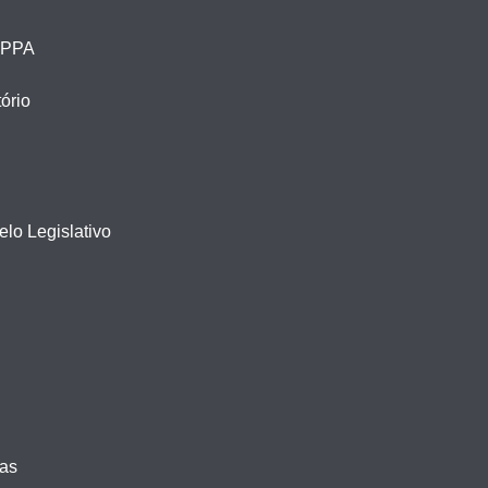
– PPA
ório
lo Legislativo
vas