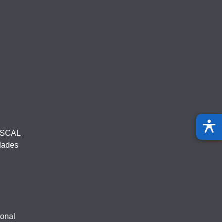
ISCAL
idades
ional