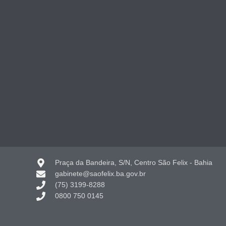
Praça da Bandeira, S/N, Centro São Felix - Bahia
gabinete@saofelix.ba.gov.br
(75) 3199-8288
0800 750 0145