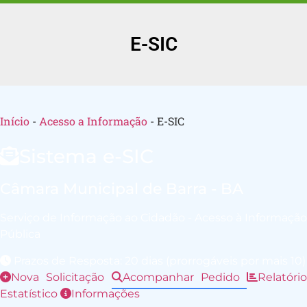
E-SIC
Início
-
Acesso a Informação
-
E-SIC
Sistema e-SIC
Câmara Municipal de Barra - BA
Serviço de Informação ao Cidadão - Acesso à Informação
Pública
Prazos de Resposta: 20 dias (prorrogáveis por mais 10)
Nova Solicitação
Acompanhar Pedido
Relatório
Estatístico
Informações