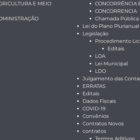
GRICULTURA E MEIO
CONCORRÊNCIA 
CONCORRENCIA
ADMINISTRAÇÃO
Chamada Pública
Lei do Plano Plurianual
Legislação
Procedimento Lici
Editais
LOA
Lei Municipal
LDO
Julgamento das Contas
ERRATAS
Editais
Dados Fiscais
COVID-19
Convênios
Contratos Novos
contratos
Termos Aditivos