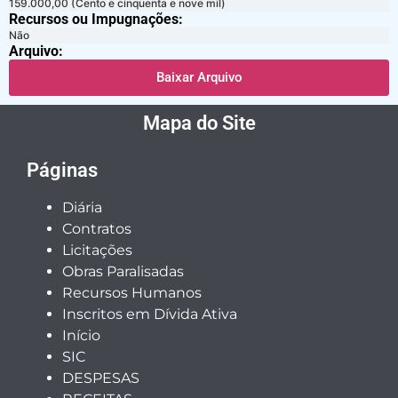
159.000,00 (Cento e cinquenta e nove mil)
Recursos ou Impugnações: ​
Não
Arquivo:
Baixar Arquivo
Mapa do Site
Páginas
Diária
Contratos
Licitações
Obras Paralisadas
Recursos Humanos
Inscritos em Dívida Ativa
Início
SIC
DESPESAS