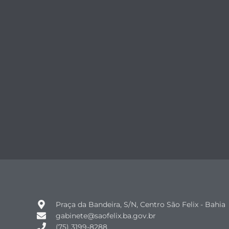
Praça da Bandeira, S/N, Centro São Felix - Bahia
gabinete@saofelix.ba.gov.br
(75) 3199-8288