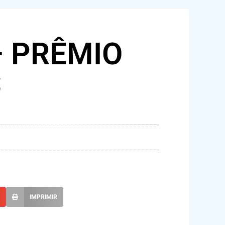
– PRÊMIO
S
L
IMPRIMIR