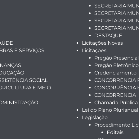
SECRETARIA MUN
SECRETARIA MUNI
SECRETARIA MUN
SECRETARIA MUN
DESTAQUE
SAÚDE
Licitações Novas
BRAS E SERVIÇOS
Licitações
Pregão Presencial
INANÇAS
Pregão Eletrônico
EDUCAÇÃO
Credenciamento
SSISTÊNCIA SOCIAL
CONCORRÊNCIA 
GRICULTURA E MEIO
CONCORRÊNCIA 
CONCORRENCIA
ADMINISTRAÇÃO
Chamada Pública
Lei do Plano Plurianual
Legislação
Procedimento Lici
Editais