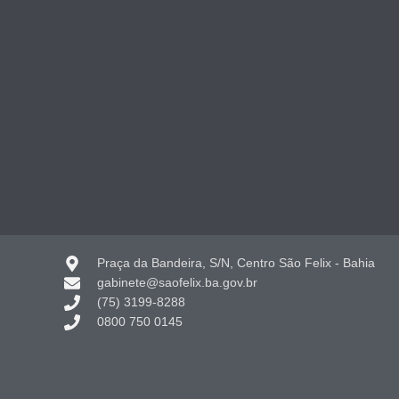
Praça da Bandeira, S/N, Centro São Felix - Bahia
gabinete@saofelix.ba.gov.br
(75) 3199-8288
0800 750 0145