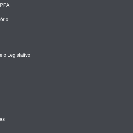
– PPA
ório
lo Legislativo
vas