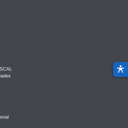
ISCAL
idades
ional