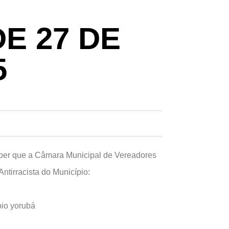
DE 27 DE
5
er que a Câmara Municipal de Vereadores
ntirracista do Município:
bio yorubá