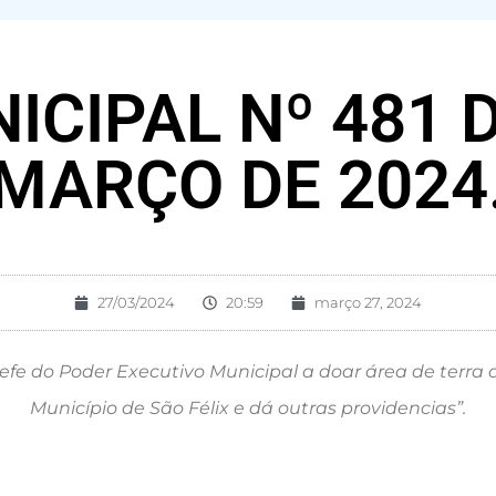
ICIPAL Nº 481 
MARÇO DE 2024
27/03/2024
20:59
março 27, 2024
efe do Poder Executivo Municipal a doar área de terra
Município de São Félix e dá outras providencias”.