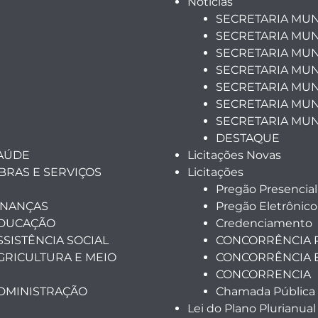
Notícias
SECRETARIA MUN
SECRETARIA MUN
SECRETARIA MUN
SECRETARIA MUN
SECRETARIA MUNI
SECRETARIA MUN
SECRETARIA MUN
DESTAQUE
SAÚDE
Licitações Novas
BRAS E SERVIÇOS
Licitações
Pregão Presencial
INANÇAS
Pregão Eletrônico
EDUCAÇÃO
Credenciamento
SSISTÊNCIA SOCIAL
CONCORRÊNCIA 
GRICULTURA E MEIO
CONCORRÊNCIA 
CONCORRENCIA
ADMINISTRAÇÃO
Chamada Pública
Lei do Plano Plurianual