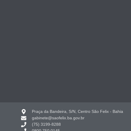
Praça da Bandeira, S/N, Centro São Felix - Bahia
gabinete@saofelix.ba.gov.br
(75) 3199-8288
0800 750 0145