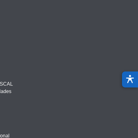
ISCAL
idades
ional