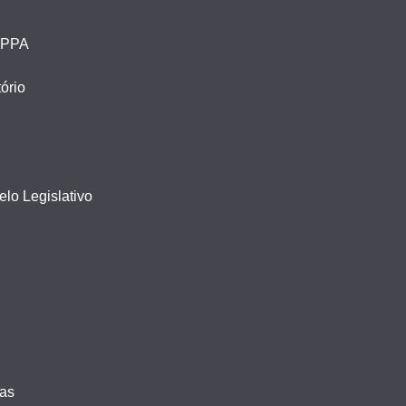
– PPA
ório
lo Legislativo
vas