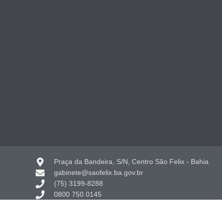
Praça da Bandeira, S/N, Centro São Felix - Bahia
gabinete@saofelix.ba.gov.br
(75) 3199-8288
0800 750 0145