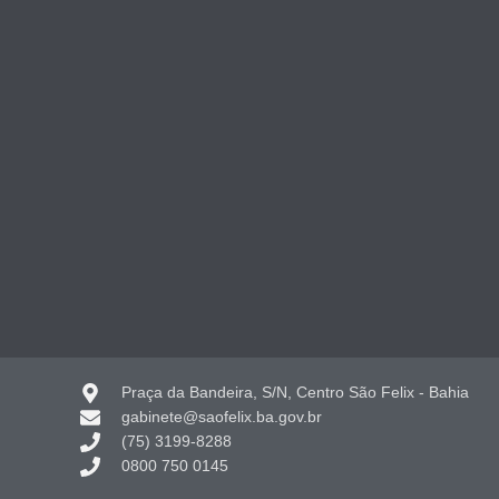
Praça da Bandeira, S/N, Centro São Felix - Bahia
gabinete@saofelix.ba.gov.br
(75) 3199-8288
0800 750 0145