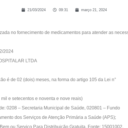
21/03/2024
09:31
março 21, 2024
ada no fornecimento de medicamentos para atender as necess
2/2024
OSPITALAR LTDA
o é de 02 (dois) meses, na forma do artigo 105 da Lei n°
il e setecentos e noventa e nove reais)
208 – Secretaria Municipal de Saúde, 020801 – Fundo
mento dos Serviços de Atenção Primária a Saúde (APS);
Bem ou Serviço Para Distribuição Gratuita, Fonte; 15001002.