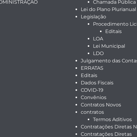
ADMINISTRAÇÃO
Chamada Pública
Lei do Plano Plurianual
Legislação
Procedimento Lici
Editais
LOA
Lei Municipal
LDO
Julgamento das Contas
ERRATAS
Editais
Dados Fiscais
COVID-19
Convênios
Contratos Novos
contratos
Termos Aditivos
Contratações Diretas 
Contratações Diretas