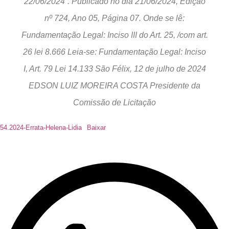
22/06/2024”. Publicado no dia 21/06/2024, Edição
nº 724, Ano 05, Página 07. Onde se lê:
Fundamentação Legal: Inciso III do Art. 25, /com art.
26 lei 8.666 Leia-se: Fundamentação Legal: Inciso
I, Art. 79 Lei 14.133 São Félix, 12 de julho de 2024
EDSON LUIZ MOREIRA COSTA Presidente da
Comissão de Licitação
54.2024-Errata-Helena-Lidia
Baixar