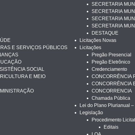
SECRETARIA MUN
SECRETARIA MUNI
SECRETARIA MUNI
SECRETARIA MUN
DESTAQUE
AÚDE
Licitações Novas
BRAS E SERVIÇOS PÚBLICOS
Licitações
INANÇAS
Pregão Presencial
EDUCAÇÃO
Pregão Eletrônico
SISTÊNCIA SOCIAL
Credenciamento
RICULTURA E MEIO
CONCORRÊNCIA 
CONCORRÊNCIA 
DMINISTRAÇÃO
CONCORRENCIA
Chamada Pública
Lei do Plano Plurianual 
Legislação
Procedimento Licitat
Editais
LOA