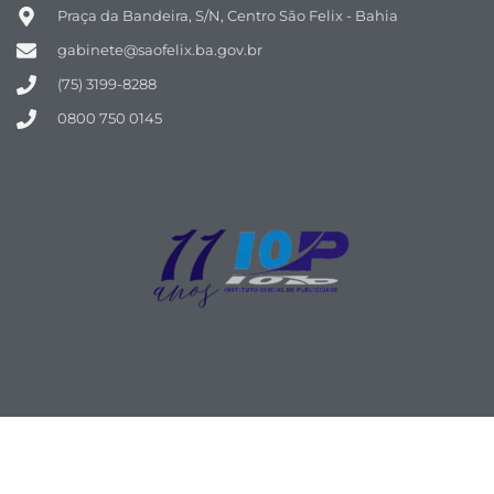
Praça da Bandeira, S/N, Centro São Felix - Bahia
gabinete@saofelix.ba.gov.br
(75) 3199-8288
0800 750 0145