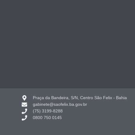
Praça da Bandeira, S/N, Centro São Felix - Bahia
gabinete@saofelix.ba.gov.br
(75) 3199-8288
0800 750 0145