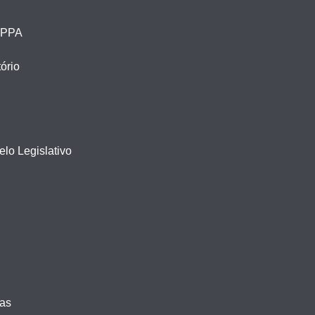
– PPA
ório
lo Legislativo
vas