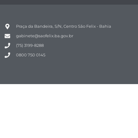
Praça da Bandeira, S/N, Centro São Felix - Bahia
gabinete@saofelix.ba.gov.br
(75) 3199-8288
0800 750 0145