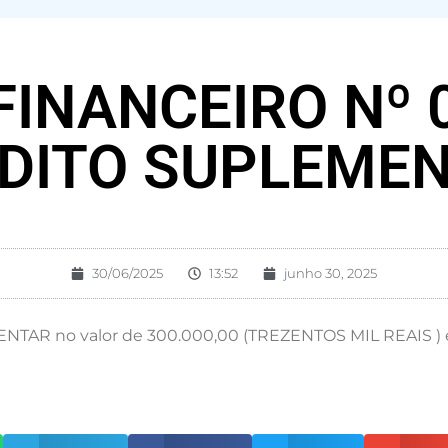
INANCEIRO Nº 
DITO SUPLEME
30/06/2025
13:52
junho 30, 2025
AR no valor de 300.000,00 (TREZENTOS MIL REAIS ) e 