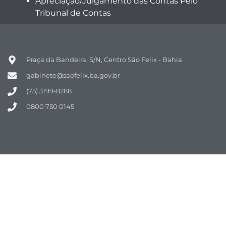
Apreciação/Julgamento das Contas Pelo
Tribunal de Contas
Praça da Bandeira, S/N, Centro São Felix - Bahia
gabinete@saofelix.ba.gov.br
(75) 3199-8288
0800 750 0145