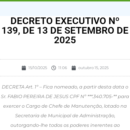
DECRETO EXECUTIVO Nº
139, DE 13 DE SETEMBRO DE
2025
15/10/2025
11:06
outubro 15, 2025
DECRETA Art. 1º – Fica nomeado, a partir desta data o
Sr. FABIO PEREIRA DE JESUS CPF Nº ***.340.705-** para
exercer o Cargo de Chefe de Manutenção, lotado na
Secretaria de Municipal de Administração,
outorgando-lhe todos os poderes inerentes ao