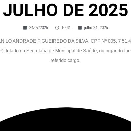
JULHO DE 2025
24/07/2025
10:31
julho 24, 2025
. D ANILO ANDRADE FIGUEIREDO DA SILVA, CPF Nº 005. 7 51.46
, lotado na Secretaria de Municipal de Saúde, outorgando-lhe 
referido cargo.