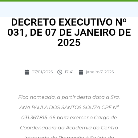
DECRETO EXECUTIVO Nº
031, DE 07 DE JANEIRO DE
2025
07/01/2025
17:41
janeiro 7, 2025
Fica nomeada, a partir desta data a Sra.
ANA PAULA DOS SANTOS SOUZA CPF Nº
031.367.815-46 para exercer o Cargo de
Coordenadora da Academia do Centro
Integrado de Promoção à Saúde do