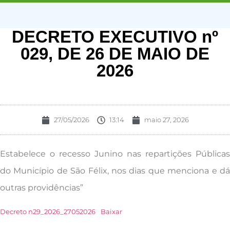
DECRETO EXECUTIVO nº
029, DE 26 DE MAIO DE
2026
27/05/2026
13:14
maio 27, 2026
Estabelece o recesso Junino nas repartições Públicas
do Município de São Félix, nos dias que menciona e dá
outras providências”
Decreto n29_2026_27052026
Baixar