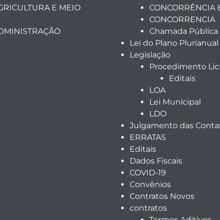
GRICULTURA E MEIO
CONCORRÊNCIA 
CONCORRENCIA
ADMINISTRAÇÃO
Chamada Pública
Lei do Plano Plurianual
Legislação
Procedimento Lici
Editais
LOA
Lei Municipal
LDO
Julgamento das Contas
ERRATAS
Editais
Dados Fiscais
COVID-19
Convênios
Contratos Novos
contratos
Termos Aditivos