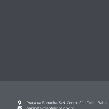
Praça da Bandeira, S/N, Centro São Felix - Bahia
gabinete@saofelix.ba.gov.br