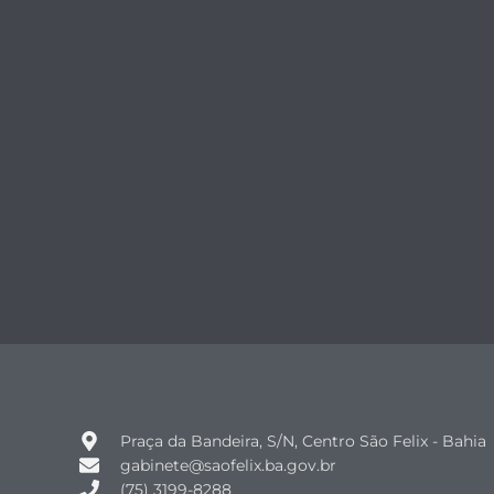
Praça da Bandeira, S/N, Centro São Felix - Bahia
gabinete@saofelix.ba.gov.br
(75) 3199-8288